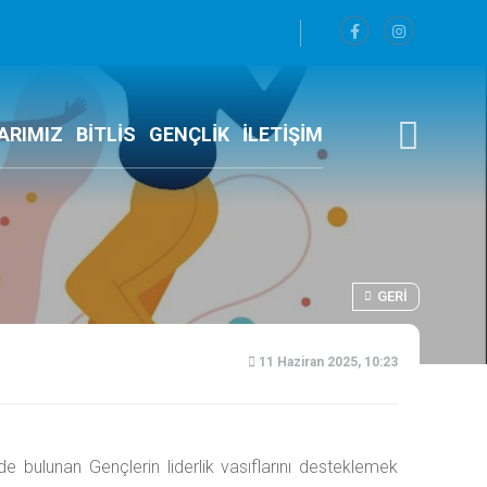
ARIMIZ
BİTLİS
GENÇLİK
İLETİŞİM
GERI
11 Haziran 2025, 10:23
zde bulunan Gençlerin liderlik vasıflarını desteklemek