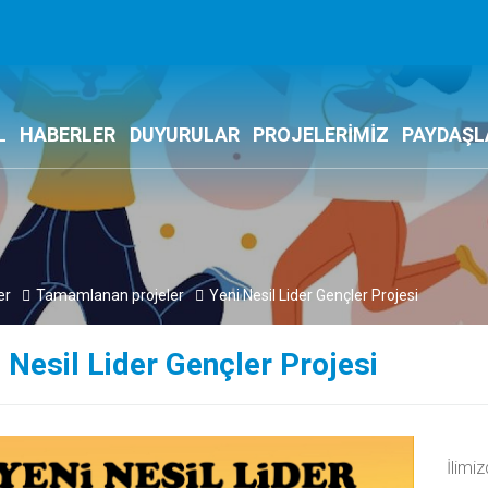
L
HABERLER
DUYURULAR
PROJELERİMİZ
PAYDAŞL
er
Tamamlanan projeler
Yeni Nesil Lider Gençler Projesi
 Nesil Lider Gençler Projesi
İlimi