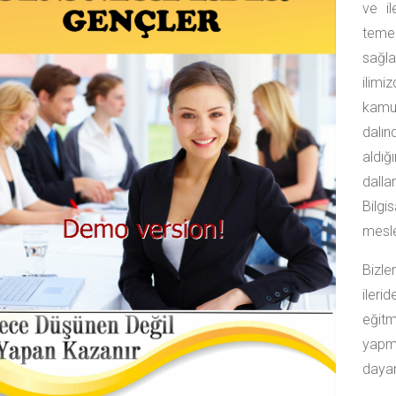
ve i
temel
sağl
ilimi
kamu 
dalı
aldı
dalla
Bilgi
mesle
Bizl
ileri
eğitm
yapm
dayan