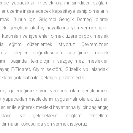
leride yapacakları meslek alanını şimdiden sağlam
ler üzerine inşaa edecek kapasiteye sahip olmalarını
amak. Bunun için Girişimci Gençlik Derneği olarak
zdeki gençlerin aktif iş hayatlarına yön vermek için ,
kurumları ve işverenler olmak üzere birçok meslek
nda eğitim düzenlemek istiyoruz. Çevremizden
ğımız talepler doğrultusunda seçtiğimiz meslek
rının başında teknolojinin vazgeçilmez meslekleri
sayar, E-Ticaret, Giyim sektörü, Güzellik vb. alandaki
klerin çok daha ilgi çektiğini gözlemledik.
erde; geleceğimize yön verecek olan gençlerimizin
de yapacakları mesleklerini uygulamalı olarak, uzman
enler ile eğiterek mesleki hayatlarına iyi bir başlangıç
alarını ve geleceklerini sağlam temellere
dırmaları konusunda yön vermek istiyoruz.