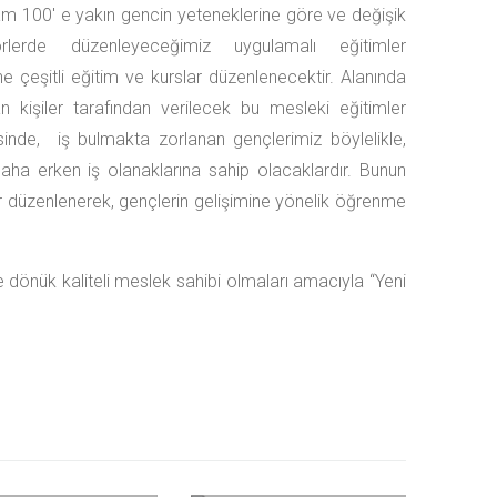
m 100' e yakın gencin yeteneklerine göre ve değişik
örlerde düzenleyeceğimiz uygulamalı eğitimler
ne çeşitli eğitim ve kurslar düzenlenecektir. Alanında
 kişiler tarafından verilecek bu mesleki eğitimler
inde, iş bulmakta zorlanan gençlerimiz böylelikle,
daha erken iş olanaklarına sahip olacaklardır. Bunun
r düzenlenerek, gençlerin gelişimine yönelik öğrenme
ye dönük kaliteli meslek sahibi olmaları amacıyla “Yeni