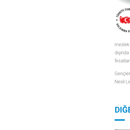
meslek 
dışında
fırsatl
Gençler
Nesil Li
DIĞ