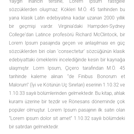
Yaygın inancın tersine, Lorem Ipsum rastgele
sözcüklerden oluşmaz. Kökleri M.Ö. 45 tarihinden bu
yana klasik Latin edebiyatına kadar uzanan 2000 yıllık
bir geçmişi vardır. Virginia'daki Hampden-Sydney
College'dan Latince profesörü Richard McClintock, bir
Lorem Ipsum pasajında geçen ve anlaşılması en güç
sözcüklerden biri olan 'consectetur' sözcüğünün klasik
edebiyattaki örneklerini incelediğinde kesin bir kaynağa
ulaşmıştır. Lorm Ipsum, Çiçero tarafından M.Ö. 45
tarihinde kaleme alınan "de Finibus Bonorum et
Malorum" (İyi ve Kötünün Uç Sınırları) eserinin 1.10.32 ve
1.10.33 sayılı bölümlerinden gelmektedir. Bu kitap, ahlak
kuramı üzerine bir tezdir ve Rönesans döneminde çok
popüler olmuştur. Lorem Ipsum pasajının ilk satırı olan
"Lorem ipsum dolor sit amet" 1.10.32 sayılı bölümdeki
bir satırdan gelmektedir.