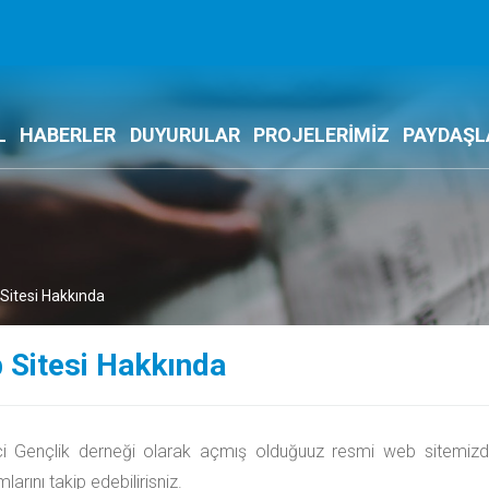
L
HABERLER
DUYURULAR
PROJELERİMİZ
PAYDAŞL
Sitesi Hakkında
 Sitesi Hakkında
ci Gençlik derneği olarak açmış olduğuuz resmi web sitemizde;
larını takip edebilirisniz.