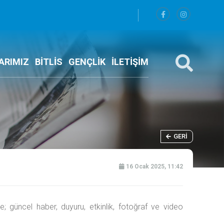
ARIMIZ
BİTLİS
GENÇLİK
İLETİŞİM
GERI
16 Ocak 2025, 11:42
 güncel haber, duyuru, etkinlik, fotoğraf ve video